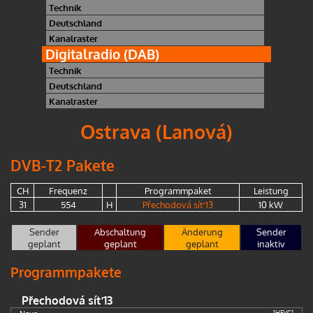
Technik
Deutschland
Kanalraster
Digitalradio (DAB)
Technik
Deutschland
Kanalraster
Ostrava (Lanová)
DVB-T2 Pakete
CH
Frequenz
Programmpaket
Leistung
31
554
H
Přechodová síť 13
10 kW
Sender
Abschaltung
Änderung
Sender
geplant
geplant
geplant
inaktiv
Programmpakete
Přechodová síť 13
[HEVC]