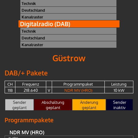
Technik
Deutschland
Kanalraster
Digitalradio (DAB)
Technik
Deutschland
Kanalraster
Güstrow
DAB/+ Pakete
CH
Frequenz
Programmpaket
Leistung
11B
218.640
V
NDR MV (HRO)
10 kW
Sender
Abschaltung
Änderung
Sender
geplant
geplant
geplant
inaktiv
Programmpakete
NDR MV (HRO)