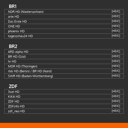
BR1
NDR HD (Niedersachsen)
[HEVC]
arte HD
[HEVC]
Das Erste HD
[HEVC]
ONE HD
[HEVC]
phoenix HD
[HEVC]
tagesschau24 HD
[HEVC]
BR2
ARD alpha HD
[HEVC]
BR HD (Süd)
[HEVC]
hr HD
[HEVC]
MDR HD (Thüringen)
[HEVC]
rbb HD (Berlin) / BR HD (Nord)
[HEVC]
SWR HD (Baden-Württemberg)
[HEVC]
ZDF
3sat HD
[HEVC]
KiKA HD
[HEVC]
ZDF HD
[HEVC]
ZDFinfo HD
[HEVC]
zdf_neo HD
[HEVC]